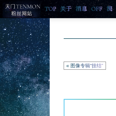
TOP
关于
消息
OFF
流
« 图像专辑“挂结”