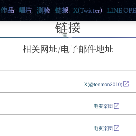
作品
唱片
测验
链接
X(Twitter)
LINE OP
链接
相关网址/电子邮件地址
open_in_new
X(@tenmon2010)
open_in_new
电奏楽団
open_in_new
电奏楽団