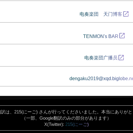
open_in_new
电奏楽団 天门博客
open_in_new
TENMON's BAR
open_in_new
电奏楽団广播员
dengaku2019@xqd.biglobe.ne
訳は、215(にーご) さんが行ってくださいました。本当にありが
（一部、Google翻訳のみの部分があります）
X(Twitter):
215(にーご)