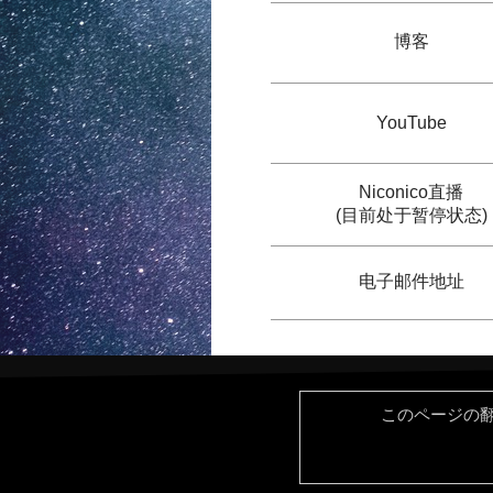
博客
YouTube
Niconico直播
(目前处于暂停状态)
电子邮件地址
このページの翻