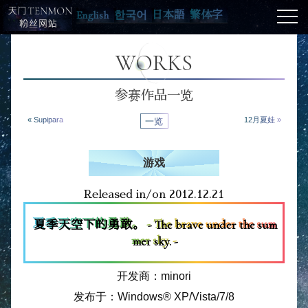
English
한국어
日本語
繁体字
WORKS
参赛作品一览
« Supipara
一览
12月夏娃 »
游戏
Released in/on 2012.12.21
夏季天空下的勇敢。 - The brave under the sum
mer sky. -
开发商：minori
发布于：Windows® XP/Vista/7/8