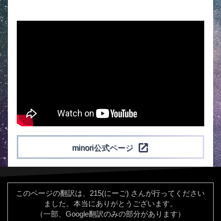
open_in_new
minori公式ページ
このページの翻訳は、215(にーご) さんが行ってください
ました。本当にありがとうございます。
（一部、Google翻訳のみの部分があります）